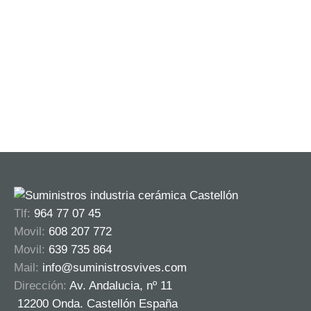
Otros
Mangueras, Escaleras, Carros y carretillos,
Abrazaderas y bridas, Botes pintura y botes spray.
Otros...
Ver más
Tlf:
964 77 07 45
Movil:
608 207 772
Movil:
639 735 864
Mail:
info@suministrosvives.com
Dirección:
Av. Andalucia, nº 11
12200 Onda. Castellón España